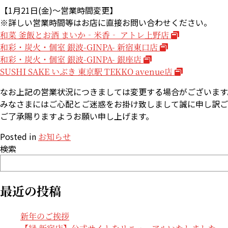
【1月21日(金)～営業時間変更】
※詳しい営業時間等はお店に直接お問い合わせください。
和菜 釜飯とお酒 まいか‐米香‐ アトレ上野店
和彩・炭火・個室 銀波-GINPA- 新宿東口店
和彩・炭火・個室 銀波-GINPA- 銀座店
SUSHI SAKE いぶき 東京駅 TEKKO avenue店
なお上記の営業状況につきましては変更する場合がございます
みなさまにはご心配とご迷惑をお掛け致しまして誠に申し訳ご
ご了承賜りますようお願い申し上げます。
Posted in
お知らせ
検索
最近の投稿
新年のご挨拶