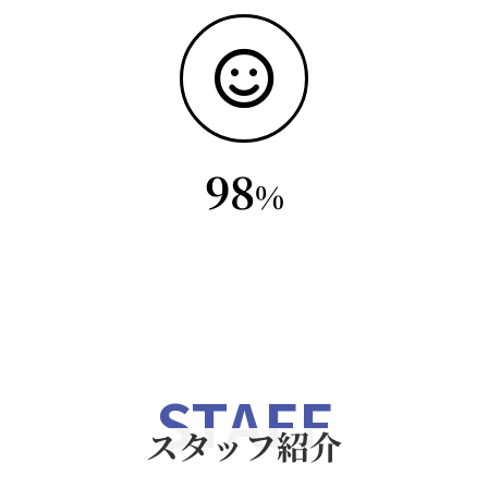
98
%
STAFF
スタッフ紹介