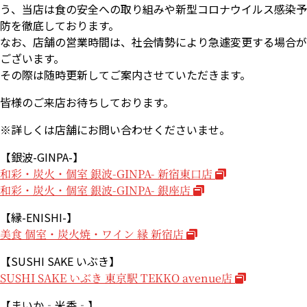
う、当店は食の安全への取り組みや新型コロナウイルス感染予
防を徹底しております。
なお、店舗の営業時間は、社会情勢により急遽変更する場合が
ございます。
その際は随時更新してご案内させていただきます。
皆様のご来店お待ちしております。
※詳しくは店舗にお問い合わせくださいませ。
【銀波-GINPA-】
和彩・炭火・個室 銀波-GINPA- 新宿東口店
和彩・炭火・個室 銀波-GINPA- 銀座店
【縁-ENISHI-】
美食 個室・炭火焼・ワイン 縁 新宿店
【SUSHI SAKE いぶき】
SUSHI SAKE いぶき 東京駅 TEKKO avenue店
【まいか‐米香‐】