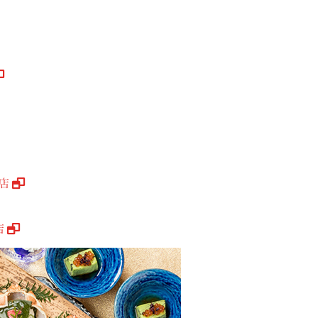
。
e店
店